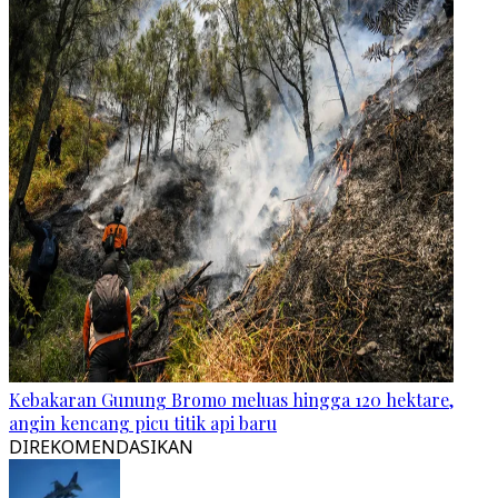
Kebakaran Gunung Bromo meluas hingga 120 hektare,
angin kencang picu titik api baru
DIREKOMENDASIKAN