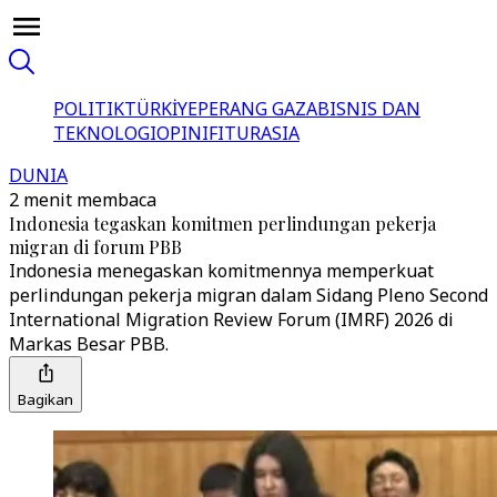
POLITIK
TÜRKİYE
PERANG GAZA
BISNIS DAN
TEKNOLOGI
OPINI
FITUR
ASIA
DUNIA
2 menit membaca
Indonesia tegaskan komitmen perlindungan pekerja
migran di forum PBB
Indonesia menegaskan komitmennya memperkuat
perlindungan pekerja migran dalam Sidang Pleno Second
International Migration Review Forum (IMRF) 2026 di
Markas Besar PBB.
Bagikan