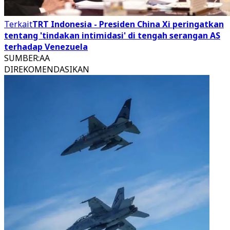
Terkait
TRT Indonesia - Presiden China Xi peringatkan
tentang 'tindakan intimidasi' di tengah serangan AS
terhadap Venezuela
SUMBER
:
AA
DIREKOMENDASIKAN