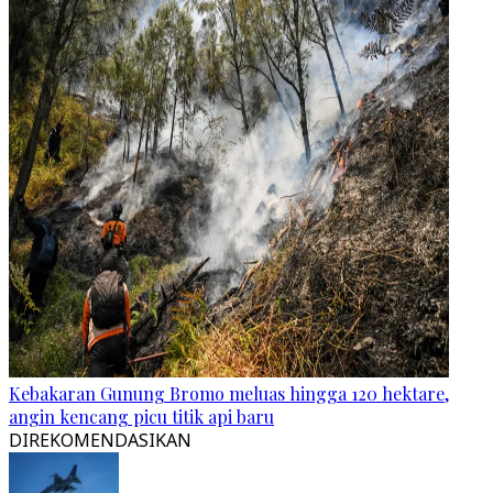
Kebakaran Gunung Bromo meluas hingga 120 hektare,
angin kencang picu titik api baru
DIREKOMENDASIKAN