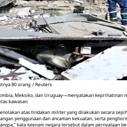
nya 80 orang. / Reuters
olombia, Meksiko, dan Uruguay—menyatakan keprihatinan m
itas kawasan.
olakan atas tindakan militer yang dilakukan secara sepi
arangan penggunaan dan ancaman kekuatan, serta penghorm
angsa,” kata keenam negara tersebut dalam pernyataan b