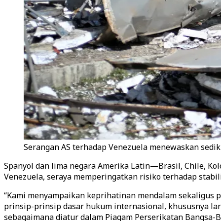
Serangan AS terhadap Venezuela menewaskan sedikit
Spanyol dan lima negara Amerika Latin—Brasil, Chile, K
Venezuela, seraya memperingatkan risiko terhadap stabil
“Kami menyampaikan keprihatinan mendalam sekaligus pen
prinsip-prinsip dasar hukum internasional, khususnya l
sebagaimana diatur dalam Piagam Perserikatan Bangsa-B