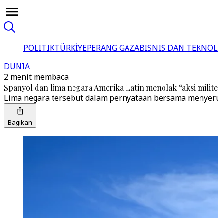
POLITIK
TÜRKİYE
PERANG GAZA
BISNIS DAN TEKNOL
DUNIA
2 menit membaca
Spanyol dan lima negara Amerika Latin menolak “aksi milite
Lima negara tersebut dalam pernyataan bersama menyeru
Bagikan