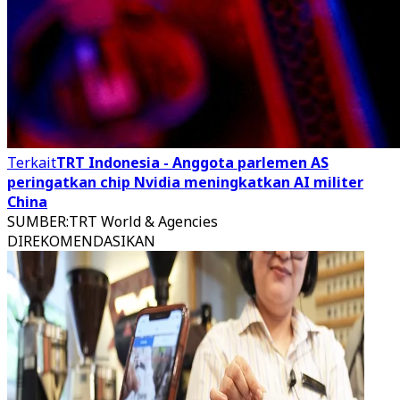
Terkait
TRT Indonesia - Anggota parlemen AS
peringatkan chip Nvidia meningkatkan AI militer
China
SUMBER
:
TRT World & Agencies
DIREKOMENDASIKAN