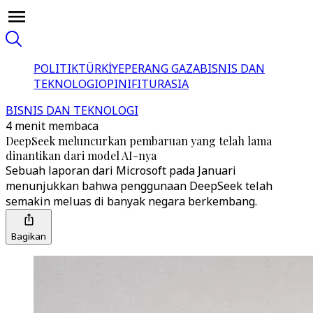
POLITIK
TÜRKİYE
PERANG GAZA
BISNIS DAN
TEKNOLOGI
OPINI
FITUR
ASIA
BISNIS DAN TEKNOLOGI
4 menit membaca
DeepSeek meluncurkan pembaruan yang telah lama
dinantikan dari model AI-nya
Sebuah laporan dari Microsoft pada Januari
menunjukkan bahwa penggunaan DeepSeek telah
semakin meluas di banyak negara berkembang.
Bagikan