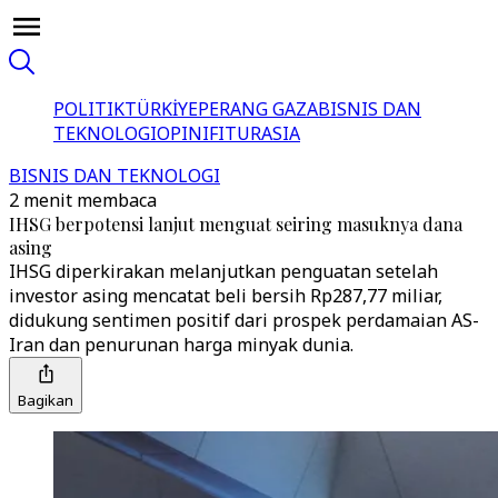
POLITIK
TÜRKİYE
PERANG GAZA
BISNIS DAN
TEKNOLOGI
OPINI
FITUR
ASIA
BISNIS DAN TEKNOLOGI
2 menit membaca
IHSG berpotensi lanjut menguat seiring masuknya dana
asing
IHSG diperkirakan melanjutkan penguatan setelah
investor asing mencatat beli bersih Rp287,77 miliar,
didukung sentimen positif dari prospek perdamaian AS-
Iran dan penurunan harga minyak dunia.
Bagikan