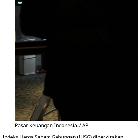
Pasar Keuangan Indonesia. / AP
Indeks Harga Saham Gabungan (IHSG) diperkirakan