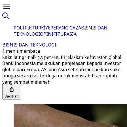
POLITIK
TÜRKİYE
PERANG GAZA
BISNIS DAN
TEKNOLOGI
OPINI
FITUR
ASIA
BISNIS DAN TEKNOLOGI
1 menit membaca
Suku bunga naik 5,5 persen, BI jelaskan ke investor global
Bank Indonesia melakukan penjelasan kepada investor
global dari Eropa, AS, dan Asia setelah menaikkan suku
bunga secara tak terduga untuk menstabilkan rupiah
yang sempat melemah.
Bagikan