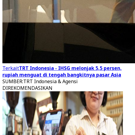
Terkait
TRT Indonesia - IHSG melonjak 5,5 persen,
rupiah menguat di tengah bangkitnya pasar Asia
SUMBER
:
TRT Indonesia & Agensi
DIREKOMENDASIKAN