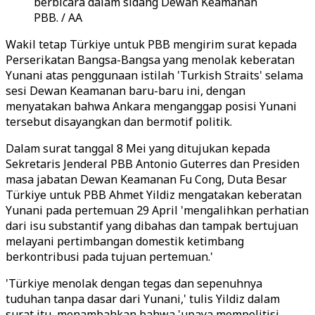
berbicara dalam sidang Dewan Keamanan
PBB. / AA
Wakil tetap Türkiye untuk PBB mengirim surat kepada
Perserikatan Bangsa-Bangsa yang menolak keberatan
Yunani atas penggunaan istilah 'Turkish Straits' selama
sesi Dewan Keamanan baru-baru ini, dengan
menyatakan bahwa Ankara menganggap posisi Yunani
tersebut disayangkan dan bermotif politik.
Dalam surat tanggal 8 Mei yang ditujukan kepada
Sekretaris Jenderal PBB Antonio Guterres dan Presiden
masa jabatan Dewan Keamanan Fu Cong, Duta Besar
Türkiye untuk PBB Ahmet Yildiz mengatakan keberatan
Yunani pada pertemuan 29 April 'mengalihkan perhatian
dari isu substantif yang dibahas dan tampak bertujuan
melayani pertimbangan domestik ketimbang
berkontribusi pada tujuan pertemuan.'
'Türkiye menolak dengan tegas dan sepenuhnya
tuduhan tanpa dasar dari Yunani,' tulis Yildiz dalam
surat itu, menambahkan bahwa 'upaya mempolitisi