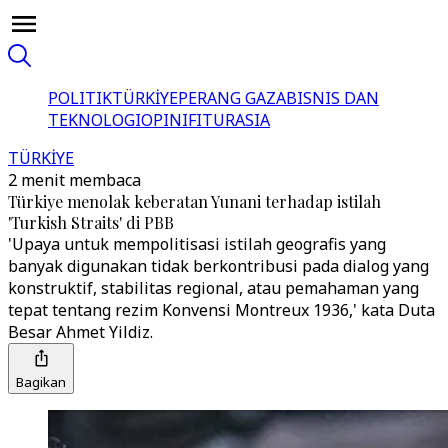
POLITIK
TÜRKİYE
PERANG GAZA
BISNIS DAN
TEKNOLOGI
OPINI
FITUR
ASIA
TÜRKİYE
2 menit membaca
Türkiye menolak keberatan Yunani terhadap istilah
'Turkish Straits' di PBB
'Upaya untuk mempolitisasi istilah geografis yang
banyak digunakan tidak berkontribusi pada dialog yang
konstruktif, stabilitas regional, atau pemahaman yang
tepat tentang rezim Konvensi Montreux 1936,' kata Duta
Besar Ahmet Yildiz.
Bagikan