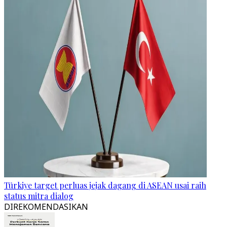
Türkiye target perluas jejak dagang di ASEAN usai raih
status mitra dialog
DIREKOMENDASIKAN