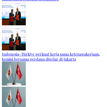
Indonesia–Türkiye perkuat kerja sama ketenagakerjaan,
komisi bersama perdana digelar di Jakarta