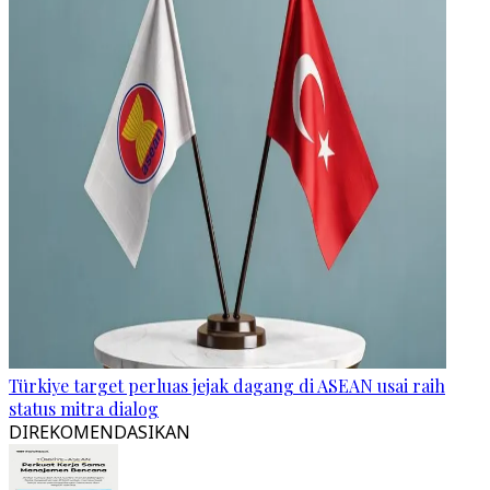
Türkiye target perluas jejak dagang di ASEAN usai raih
status mitra dialog
DIREKOMENDASIKAN