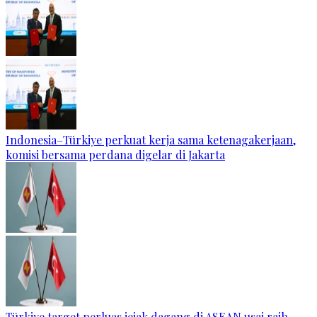
Indonesia–Türkiye perkuat kerja sama ketenagakerjaan,
komisi bersama perdana digelar di Jakarta
Türkiye target perluas jejak dagang di ASEAN usai raih