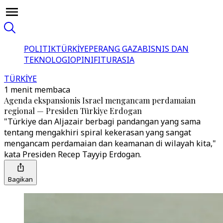
POLITIK
TÜRKİYE
PERANG GAZA
BISNIS DAN
TEKNOLOGI
OPINI
FITUR
ASIA
TÜRKİYE
1 menit membaca
Agenda ekspansionis Israel mengancam perdamaian
regional — Presiden Türkiye Erdogan
"Türkiye dan Aljazair berbagi pandangan yang sama
tentang mengakhiri spiral kekerasan yang sangat
mengancam perdamaian dan keamanan di wilayah kita,"
kata Presiden Recep Tayyip Erdogan.
Bagikan