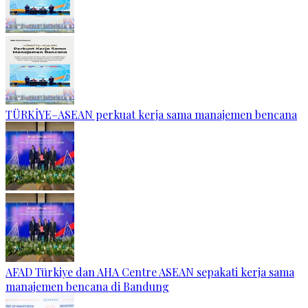
TÜRKİYE–ASEAN perkuat kerja sama manajemen bencana
AFAD Türkiye dan AHA Centre ASEAN sepakati kerja sama
manajemen bencana di Bandung