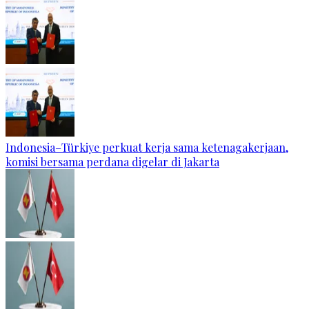
Indonesia–Türkiye perkuat kerja sama ketenagakerjaan,
komisi bersama perdana digelar di Jakarta