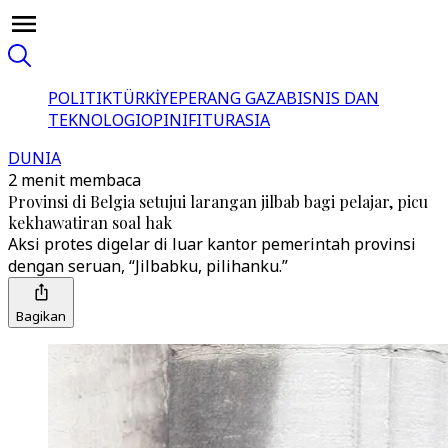
POLITIK
TÜRKİYE
PERANG GAZA
BISNIS DAN
TEKNOLOGI
OPINI
FITUR
ASIA
DUNIA
2 menit membaca
Provinsi di Belgia setujui larangan jilbab bagi pelajar, picu
kekhawatiran soal hak
Aksi protes digelar di luar kantor pemerintah provinsi
dengan seruan, “Jilbabku, pilihanku.”
Bagikan