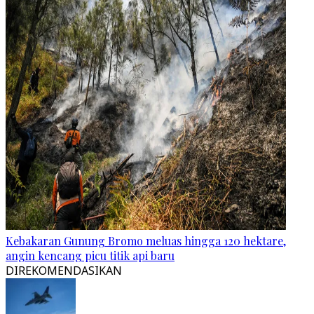
Kebakaran Gunung Bromo meluas hingga 120 hektare,
angin kencang picu titik api baru
DIREKOMENDASIKAN