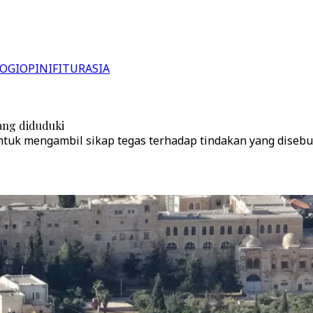
OGI
OPINI
FITUR
ASIA
ang diduduki
tuk mengambil sikap tegas terhadap tindakan yang disebu