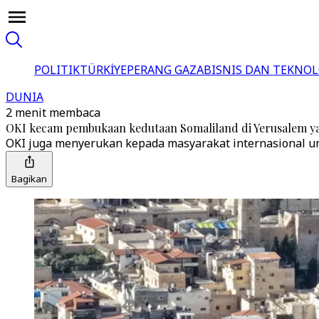
POLITIK
TÜRKİYE
PERANG GAZA
BISNIS DAN TEKNOL
DUNIA
2 menit membaca
OKI kecam pembukaan kedutaan Somaliland di Yerusalem y
OKI juga menyerukan kepada masyarakat internasional un
Bagikan