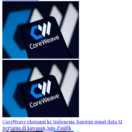
CoreWeave ekspansi ke Indonesia, bangun pusat data AI
pertama di kawasan Asia-Pasifik