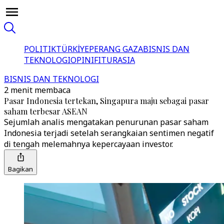
POLITIK
TÜRKİYE
PERANG GAZA
BISNIS DAN
TEKNOLOGI
OPINI
FITUR
ASIA
BISNIS DAN TEKNOLOGI
2 menit membaca
Pasar Indonesia tertekan, Singapura maju sebagai pasar
saham terbesar ASEAN
Sejumlah analis mengatakan penurunan pasar saham
Indonesia terjadi setelah serangkaian sentimen negatif
di tengah melemahnya kepercayaan investor.
Bagikan