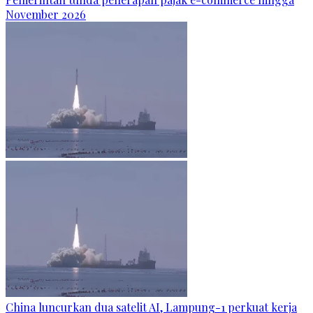
November 2026
China luncurkan dua satelit AI, Lampung-1 perkuat kerja