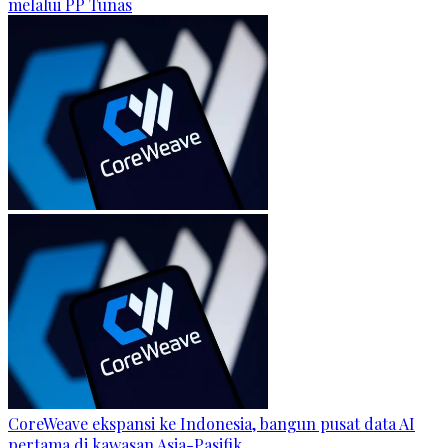
melalui PP Tunas
CoreWeave ekspansi ke Indonesia, bangun pusat data AI
pertama di kawasan Asia-Pasifik