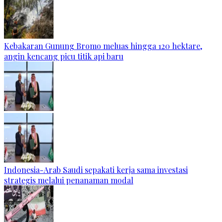
Kebakaran Gunung Bromo meluas hingga 120 hektare,
angin kencang picu titik api baru
Indonesia-Arab Saudi sepakati kerja sama investasi
strategis melalui penanaman modal