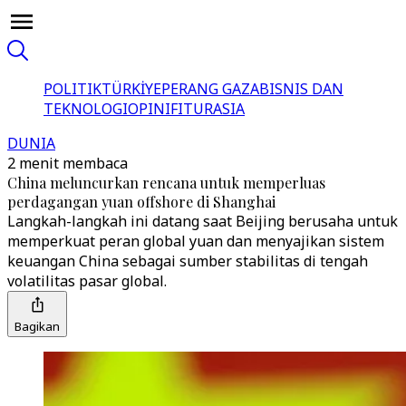
POLITIK
TÜRKİYE
PERANG GAZA
BISNIS DAN
TEKNOLOGI
OPINI
FITUR
ASIA
DUNIA
2 menit membaca
China meluncurkan rencana untuk memperluas
perdagangan yuan offshore di Shanghai
Langkah-langkah ini datang saat Beijing berusaha untuk
memperkuat peran global yuan dan menyajikan sistem
keuangan China sebagai sumber stabilitas di tengah
volatilitas pasar global.
Bagikan