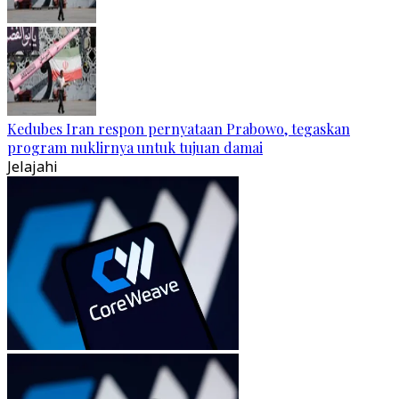
Kedubes Iran respon pernyataan Prabowo, tegaskan
program nuklirnya untuk tujuan damai
Jelajahi