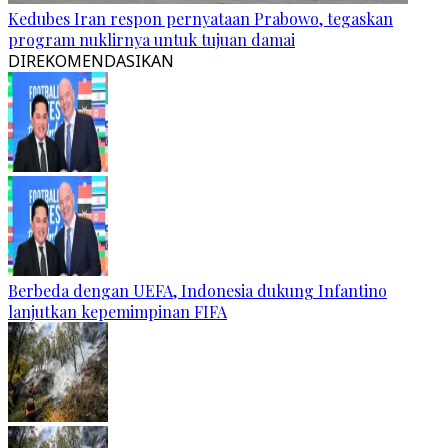
Kedubes Iran respon pernyataan Prabowo, tegaskan
program nuklirnya untuk tujuan damai
DIREKOMENDASIKAN
Berbeda dengan UEFA, Indonesia dukung Infantino
lanjutkan kepemimpinan FIFA