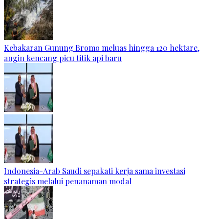
Kebakaran Gunung Bromo meluas hingga 120 hektare,
angin kencang picu titik api baru
Indonesia-Arab Saudi sepakati kerja sama investasi
strategis melalui penanaman modal