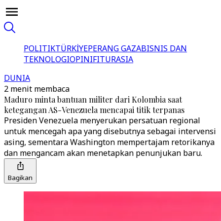
POLITIK
TÜRKİYE
PERANG GAZA
BISNIS DAN
TEKNOLOGI
OPINI
FITUR
ASIA
DUNIA
2 menit membaca
Maduro minta bantuan militer dari Kolombia saat
ketegangan AS-Venezuela mencapai titik terpanas
Presiden Venezuela menyerukan persatuan regional
untuk mencegah apa yang disebutnya sebagai intervensi
asing, sementara Washington mempertajam retorikanya
dan mengancam akan menetapkan penunjukan baru.
Bagikan