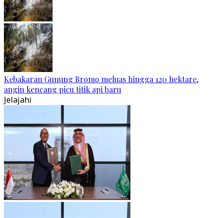
Kebakaran Gunung Bromo meluas hingga 120 hektare,
angin kencang picu titik api baru
Jelajahi