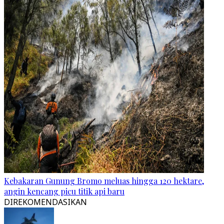
Kebakaran Gunung Bromo meluas hingga 120 hektare,
angin kencang picu titik api baru
DIREKOMENDASIKAN