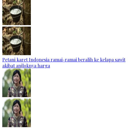
Petani karet Indonesia ramai-ramai beralih ke kelapa sawit
akibat anjloknya harga