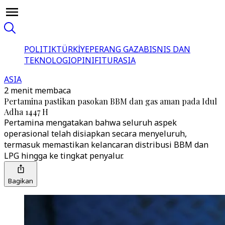
POLITIK
TÜRKİYE
PERANG GAZA
BISNIS DAN
TEKNOLOGI
OPINI
FITUR
ASIA
ASIA
2 menit membaca
Pertamina pastikan pasokan BBM dan gas aman pada Idul
Adha 1447 H
Pertamina mengatakan bahwa seluruh aspek
operasional telah disiapkan secara menyeluruh,
termasuk memastikan kelancaran distribusi BBM dan
LPG hingga ke tingkat penyalur.
Bagikan