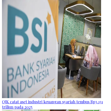
OJK catat aset industri keuangan syariah tembus Rp3.131
triliun pada 2025