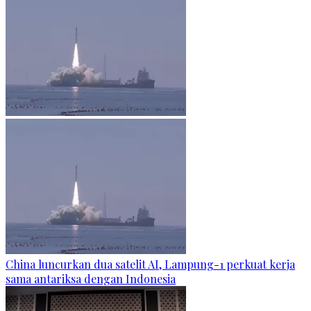
China luncurkan dua satelit AI, Lampung-1 perkuat kerja
sama antariksa dengan Indonesia