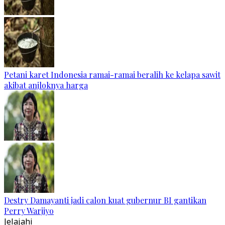
Petani karet Indonesia ramai-ramai beralih ke kelapa sawit
akibat anjloknya harga
Destry Damayanti jadi calon kuat gubernur BI gantikan
Perry Warjiyo
Jelajahi