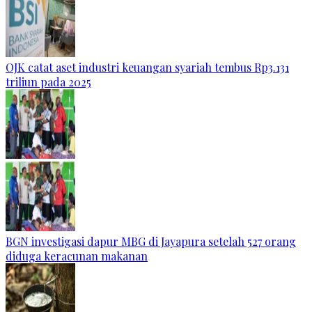
OJK catat aset industri keuangan syariah tembus Rp3.131
triliun pada 2025
BGN investigasi dapur MBG di Jayapura setelah 527 orang
diduga keracunan makanan