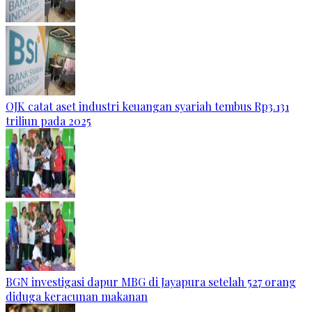
OJK catat aset industri keuangan syariah tembus Rp3.131
triliun pada 2025
BGN investigasi dapur MBG di Jayapura setelah 527 orang
diduga keracunan makanan