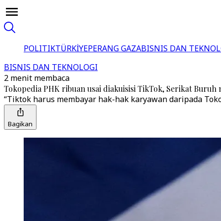
POLITIK
TÜRKİYE
PERANG GAZA
BISNIS DAN TEKNOL
BISNIS DAN TEKNOLOGI
2 menit membaca
Tokopedia PHK ribuan usai diakuisisi TikTok, Serikat Buruh
“Tiktok harus membayar hak-hak karyawan daripada Tokoped
Bagikan