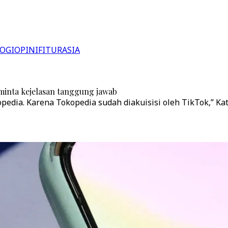
OGI
OPINI
FITUR
ASIA
 minta kejelasan tanggung jawab
ia. Karena Tokopedia sudah diakuisisi oleh TikTok,” Kata 