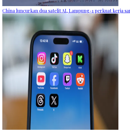
China luncurkan dua satelit AI, Lampung-1 perkuat kerja s