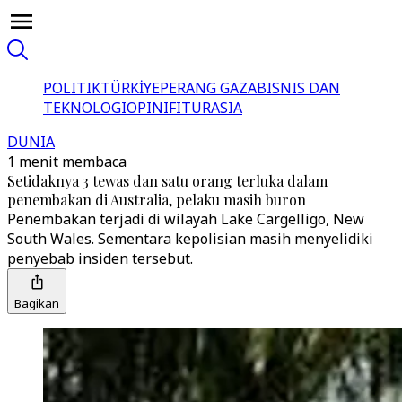
POLITIK
TÜRKİYE
PERANG GAZA
BISNIS DAN
TEKNOLOGI
OPINI
FITUR
ASIA
DUNIA
1 menit membaca
Setidaknya 3 tewas dan satu orang terluka dalam
penembakan di Australia, pelaku masih buron
Penembakan terjadi di wilayah Lake Cargelligo, New
South Wales. Sementara kepolisian masih menyelidiki
penyebab insiden tersebut.
Bagikan