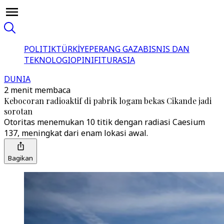
POLITIK
TÜRKİYE
PERANG GAZA
BISNIS DAN
TEKNOLOGI
OPINI
FITUR
ASIA
DUNIA
2 menit membaca
Kebocoran radioaktif di pabrik logam bekas Cikande jadi
sorotan
Otoritas menemukan 10 titik dengan radiasi Caesium
137, meningkat dari enam lokasi awal.
Bagikan