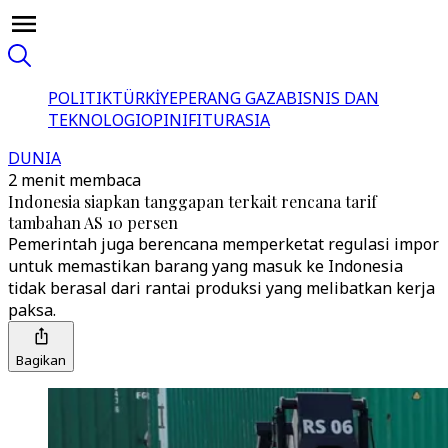
POLITIK
TÜRKİYE
PERANG GAZA
BISNIS DAN
TEKNOLOGI
OPINI
FITUR
ASIA
DUNIA
2 menit membaca
Indonesia siapkan tanggapan terkait rencana tarif
tambahan AS 10 persen
Pemerintah juga berencana memperketat regulasi impor
untuk memastikan barang yang masuk ke Indonesia
tidak berasal dari rantai produksi yang melibatkan kerja
paksa.
Bagikan