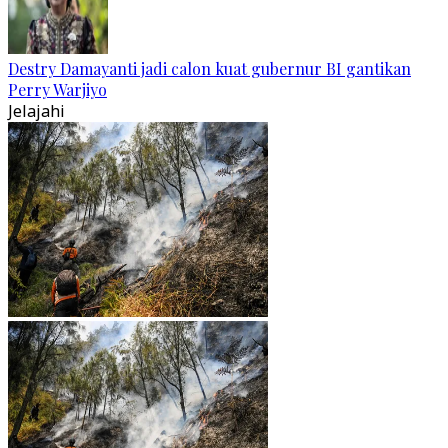
Destry Damayanti jadi calon kuat gubernur BI gantikan
Perry Warjiyo
Jelajahi