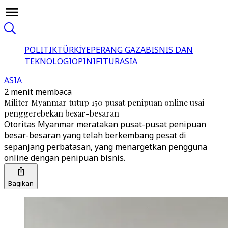
POLITIK
TÜRKİYE
PERANG GAZA
BISNIS DAN
TEKNOLOGI
OPINI
FITUR
ASIA
ASIA
2 menit membaca
Militer Myanmar tutup 150 pusat penipuan online usai
penggerebekan besar-besaran
Otoritas Myanmar meratakan pusat-pusat penipuan
besar-besaran yang telah berkembang pesat di
sepanjang perbatasan, yang menargetkan pengguna
online dengan penipuan bisnis.
Bagikan