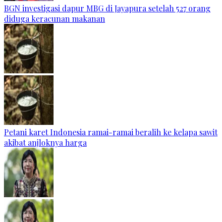
BGN investigasi dapur MBG di Jayapura setelah 527 orang
diduga keracunan makanan
Petani karet Indonesia ramai-ramai beralih ke kelapa sawit
akibat anjloknya harga