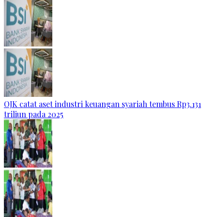
OJK catat aset industri keuangan syariah tembus Rp3.131
triliun pada 2025