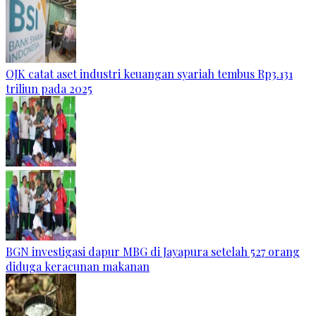
OJK catat aset industri keuangan syariah tembus Rp3.131
triliun pada 2025
BGN investigasi dapur MBG di Jayapura setelah 527 orang
diduga keracunan makanan