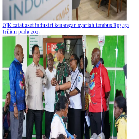
OJK catat aset industri keuangan syariah tembus Rp3.131
triliun pada 2025