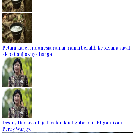
Petani karet Indonesia ramai-ramai beralih ke kelapa sawit
akibat anjloknya harga
Destry Damayanti jadi calon kuat gubernur BI gantikan
Perry Warjiyo