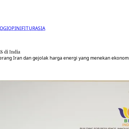
OGI
OPINI
FITUR
ASIA
S di India
perang Iran dan gejolak harga energi yang menekan ekonomi