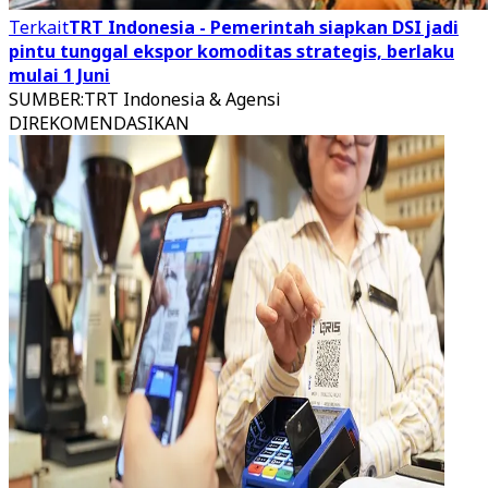
Terkait
TRT Indonesia - Pemerintah siapkan DSI jadi
pintu tunggal ekspor komoditas strategis, berlaku
mulai 1 Juni
SUMBER
:
TRT Indonesia & Agensi
DIREKOMENDASIKAN