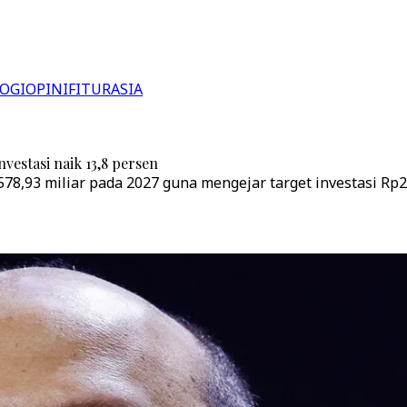
OGI
OPINI
FITUR
ASIA
estasi naik 13,8 persen
3 miliar pada 2027 guna mengejar target investasi Rp2.3