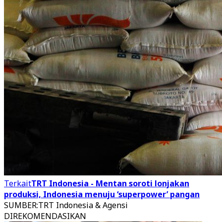
Terkait
TRT Indonesia - Mentan soroti lonjakan
produksi, Indonesia menuju ‘superpower’ pangan
SUMBER
:
TRT Indonesia & Agensi
DIREKOMENDASIKAN