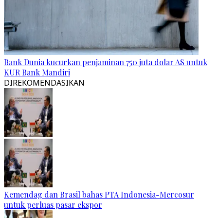
Bank Dunia kucurkan penjaminan 750 juta dolar AS untuk
KUR Bank Mandiri
DIREKOMENDASIKAN
Kemendag dan Brasil bahas PTA Indonesia-Mercosur
untuk perluas pasar ekspor