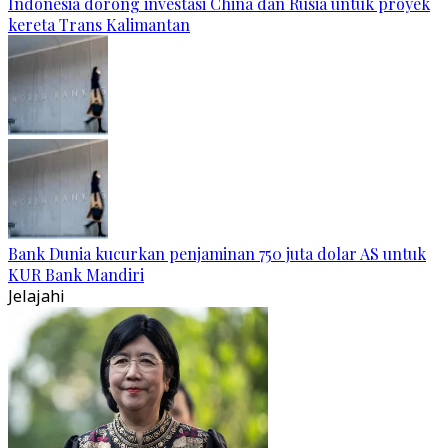
Indonesia dorong investasi China dan Rusia untuk proyek
kereta Trans Kalimantan
Bank Dunia kucurkan penjaminan 750 juta dolar AS untuk
KUR Bank Mandiri
Jelajahi