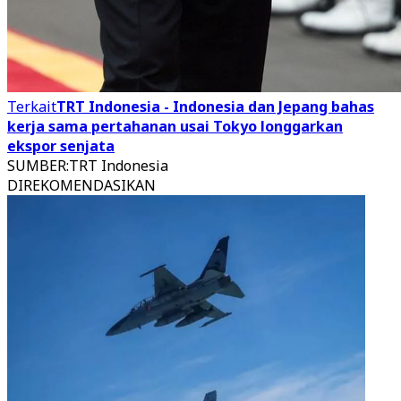
Terkait
TRT Indonesia - Indonesia dan Jepang bahas
kerja sama pertahanan usai Tokyo longgarkan
ekspor senjata
SUMBER
:
TRT Indonesia
DIREKOMENDASIKAN