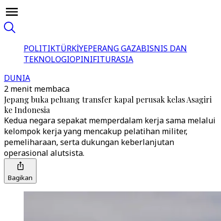
POLITIK
TÜRKİYE
PERANG GAZA
BISNIS DAN
TEKNOLOGI
OPINI
FITUR
ASIA
DUNIA
2 menit membaca
Jepang buka peluang transfer kapal perusak kelas Asagiri
ke Indonesia
Kedua negara sepakat memperdalam kerja sama melalui
kelompok kerja yang mencakup pelatihan militer,
pemeliharaan, serta dukungan keberlanjutan
operasional alutsista.
Bagikan