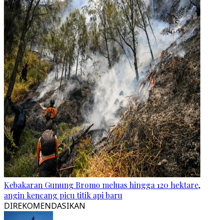
Kebakaran Gunung Bromo meluas hingga 120 hektare,
angin kencang picu titik api baru
DIREKOMENDASIKAN