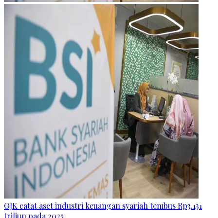
OJK catat aset industri keuangan syariah tembus Rp3.131
triliun pada 2025