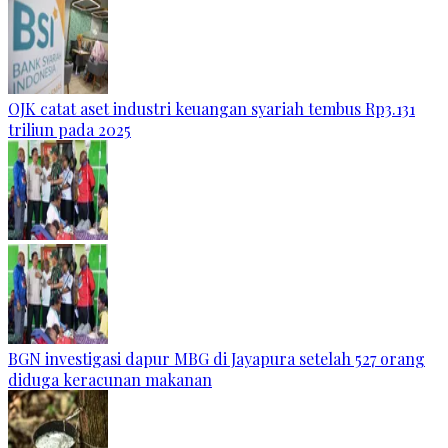
OJK catat aset industri keuangan syariah tembus Rp3.131
triliun pada 2025
BGN investigasi dapur MBG di Jayapura setelah 527 orang
diduga keracunan makanan