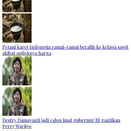
Petani karet Indonesia ramai-ramai beralih ke kelapa sawit
akibat anjloknya harga
Destry Damayanti jadi calon kuat gubernur BI gantikan
Perry Warjiyo