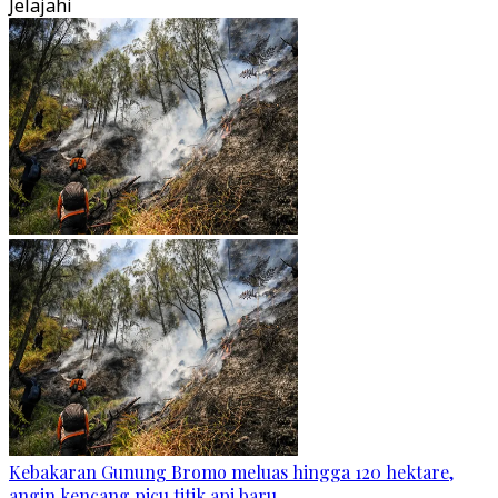
Jelajahi
Kebakaran Gunung Bromo meluas hingga 120 hektare,
angin kencang picu titik api baru