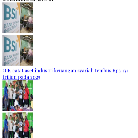
OJK catat aset industri keuangan syariah tembus Rp3.131
triliun pada 2025