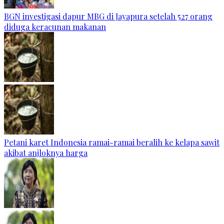
BGN investigasi dapur MBG di Jayapura setelah 527 orang
diduga keracunan makanan
Petani karet Indonesia ramai-ramai beralih ke kelapa sawit
akibat anjloknya harga