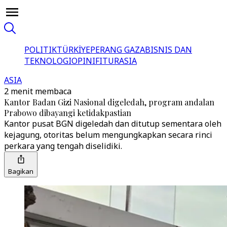
POLITIK
TÜRKİYE
PERANG GAZA
BISNIS DAN
TEKNOLOGI
OPINI
FITUR
ASIA
ASIA
2 menit membaca
Kantor Badan Gizi Nasional digeledah, program andalan
Prabowo dibayangi ketidakpastian
Kantor pusat BGN digeledah dan ditutup sementara oleh
kejagung, otoritas belum mengungkapkan secara rinci
perkara yang tengah diselidiki.
Bagikan