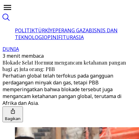
POLITIK
TÜRKİYE
PERANG GAZA
BISNIS DAN
TEKNOLOGI
OPINI
FITUR
ASIA
DUNIA
3 menit membaca
Blokade Selat Hormuz mengancam ketahanan pangan
bagi 45 juta orang: PBB
Perhatian global telah terfokus pada gangguan
perdagangan minyak dan gas, tetapi PBB
memperingatkan bahwa blokade tersebut juga
mengancam ketahanan pangan global, terutama di
Afrika dan Asia.
Bagikan