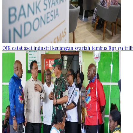
OJK catat aset industri keuangan syariah tembus Rp3.131 tril