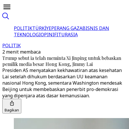
POLITIK
TÜRKİYE
PERANG GAZA
BISNIS DAN
TEKNOLOGI
OPINI
FITUR
ASIA
POLITIK
2 menit membaca
Trump sebut ia telah meminta Xi Jinping untuk bebaskan
pemilik media besar Hong Kong, Jimmy Lai
Presiden AS menyatakan kekhawatiran atas kesehatan
Lai setelah dihukum berdasarkan UU keamanan
nasional Hong Kong, sementara Washington mendesak
Beijing untuk membebaskan penerbit pro-demokrasi
yang dipenjara atas dasar kemanusiaan.
Bagikan