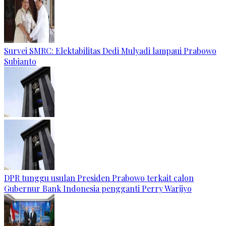
Survei SMRC: Elektabilitas Dedi Mulyadi lampaui Prabowo
Subianto
DPR tunggu usulan Presiden Prabowo terkait calon
Gubernur Bank Indonesia pengganti Perry Warjiyo