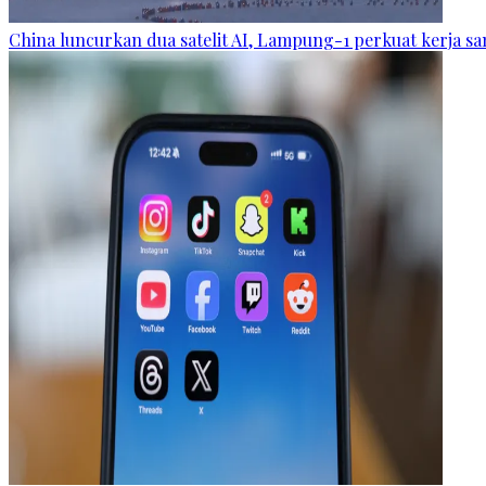
China luncurkan dua satelit AI, Lampung-1 perkuat kerja s