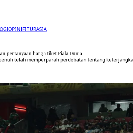
OGI
OPINI
FITUR
ASIA
n pertanyaan harga tiket Piala Dunia
penuh telah memperparah perdebatan tentang keterjangkau