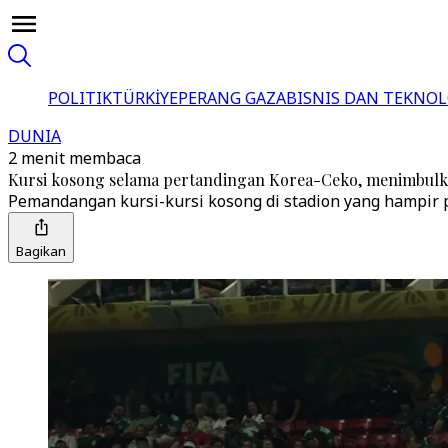
POLITIK
TÜRKİYE
PERANG GAZA
BISNIS DAN TEKNOL
DUNIA
2 menit membaca
Kursi kosong selama pertandingan Korea-Ceko, menimbulka
Pemandangan kursi-kursi kosong di stadion yang hampir 
Bagikan