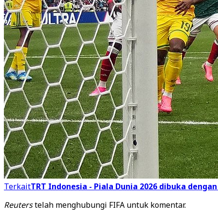
Terkait
TRT Indonesia - Piala Dunia 2026 dibuka denga
Reuters
telah menghubungi FIFA untuk komentar.