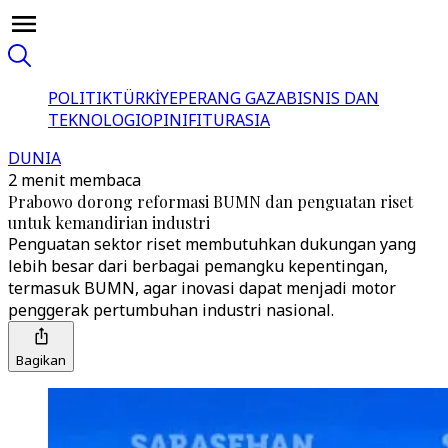
POLITIK
TÜRKİYE
PERANG GAZA
BISNIS DAN
TEKNOLOGI
OPINI
FITUR
ASIA
DUNIA
2 menit membaca
Prabowo dorong reformasi BUMN dan penguatan riset
untuk kemandirian industri
Penguatan sektor riset membutuhkan dukungan yang
lebih besar dari berbagai pemangku kepentingan,
termasuk BUMN, agar inovasi dapat menjadi motor
penggerak pertumbuhan industri nasional.
Bagikan