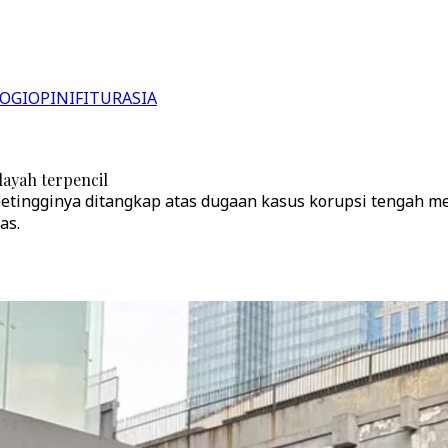
OGI
OPINI
FITUR
ASIA
ayah terpencil
etingginya ditangkap atas dugaan kasus korupsi tengah me
as.