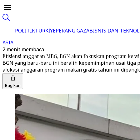
POLITIK
TÜRKİYE
PERANG GAZA
BISNIS DAN TEKNOL
ASIA
2 menit membaca
Efisiensi anggaran MBG, BGN akan fokuskan program ke wil
BGN yang baru-baru ini beralih kepemimpinan usai tiga p
alokasi anggaran program makan gratis tahun ini dipangk
Bagikan