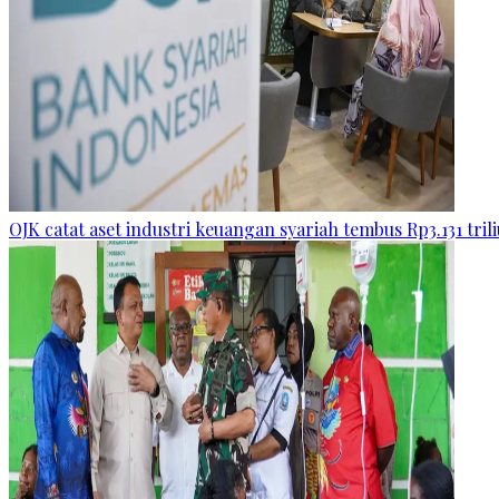
OJK catat aset industri keuangan syariah tembus Rp3.131 tril