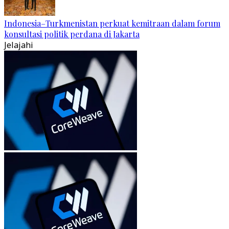
Indonesia–Turkmenistan perkuat kemitraan dalam forum
konsultasi politik perdana di Jakarta
Jelajahi