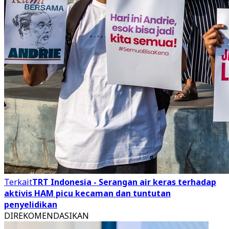
Terkait
TRT Indonesia - Serangan air keras terhadap
aktivis HAM picu kecaman dan tuntutan
penyelidikan
DIREKOMENDASIKAN