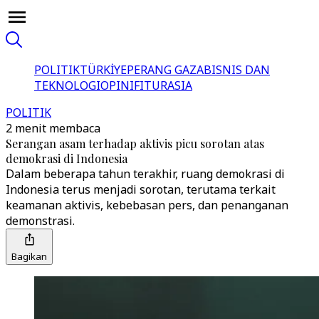
POLITIK
TÜRKİYE
PERANG GAZA
BISNIS DAN
TEKNOLOGI
OPINI
FITUR
ASIA
POLITIK
2 menit membaca
Serangan asam terhadap aktivis picu sorotan atas
demokrasi di Indonesia
Dalam beberapa tahun terakhir, ruang demokrasi di
Indonesia terus menjadi sorotan, terutama terkait
keamanan aktivis, kebebasan pers, dan penanganan
demonstrasi.
Bagikan