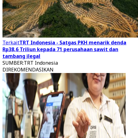
Terkait
TRT Indonesia - Satgas PKH menarik denda
Rp38,6 Triliun kepada 71 perusahaan sawit dan
tambang ilegal
SUMBER
:
TRT Indonesia
DIREKOMENDASIKAN