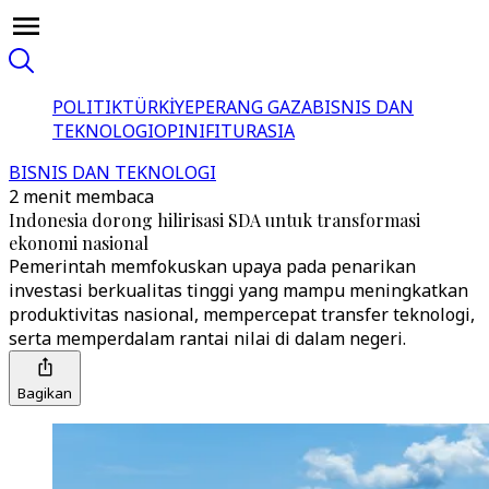
POLITIK
TÜRKİYE
PERANG GAZA
BISNIS DAN
TEKNOLOGI
OPINI
FITUR
ASIA
BISNIS DAN TEKNOLOGI
2 menit membaca
Indonesia dorong hilirisasi SDA untuk transformasi
ekonomi nasional
Pemerintah memfokuskan upaya pada penarikan
investasi berkualitas tinggi yang mampu meningkatkan
produktivitas nasional, mempercepat transfer teknologi,
serta memperdalam rantai nilai di dalam negeri.
Bagikan