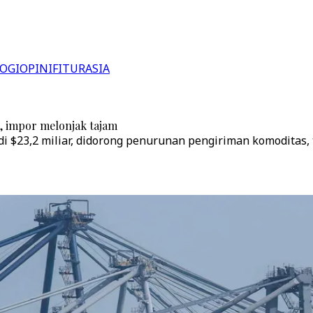
OGI
OPINI
FITUR
ASIA
, impor melonjak tajam
di $23,2 miliar, didorong penurunan pengiriman komoditas