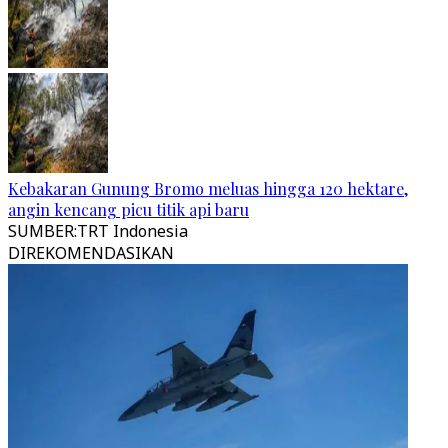
Kebakaran Gunung Bromo meluas hingga 120 hektare,
angin kencang picu titik api baru
SUMBER
:
TRT Indonesia
DIREKOMENDASIKAN