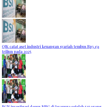
OJK catat aset industri keuangan syariah tembus Rp3.131
triliun pada 2025
BGN investigasi dapur MBG di Jayapura setelah 527 orang