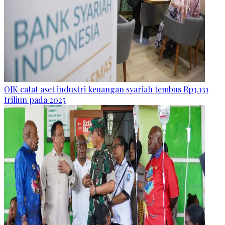
OJK catat aset industri keuangan syariah tembus Rp3.131
triliun pada 2025