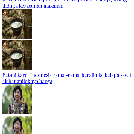
diduga keracunan makanan
Petani karet Indonesia ramai-ramai beralih ke kelapa sawit
akibat anjloknya harga