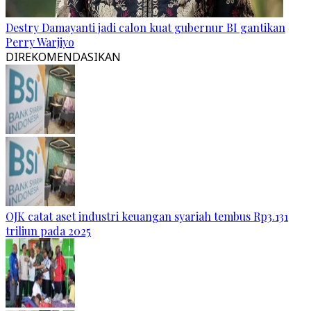
Destry Damayanti jadi calon kuat gubernur BI gantikan
Perry Warjiyo
DIREKOMENDASIKAN
OJK catat aset industri keuangan syariah tembus Rp3.131
triliun pada 2025