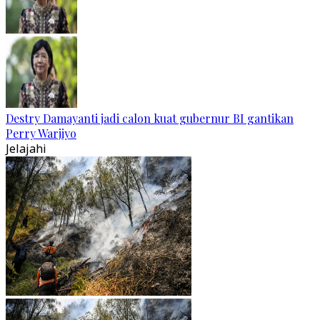
Destry Damayanti jadi calon kuat gubernur BI gantikan
Perry Warjiyo
Jelajahi