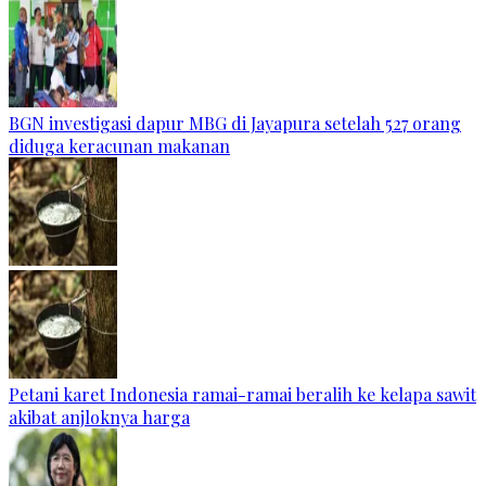
BGN investigasi dapur MBG di Jayapura setelah 527 orang
diduga keracunan makanan
Petani karet Indonesia ramai-ramai beralih ke kelapa sawit
akibat anjloknya harga