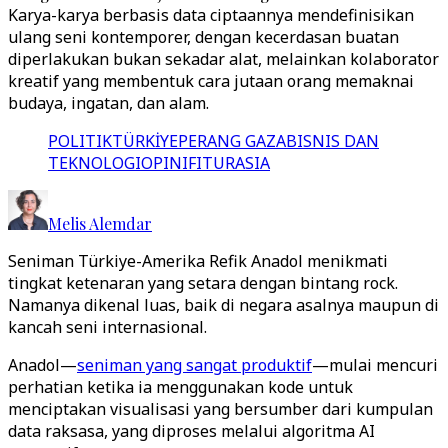
Karya-karya berbasis data ciptaannya mendefinisikan
ulang seni kontemporer, dengan kecerdasan buatan
diperlakukan bukan sekadar alat, melainkan kolaborator
kreatif yang membentuk cara jutaan orang memaknai
budaya, ingatan, dan alam.
POLITIK
TÜRKİYE
PERANG GAZA
BISNIS DAN
TEKNOLOGI
OPINI
FITUR
ASIA
Melis Alemdar
Seniman Türkiye-Amerika Refik Anadol menikmati
tingkat ketenaran yang setara dengan bintang rock.
Namanya dikenal luas, baik di negara asalnya maupun di
kancah seni internasional.
Anadol—
seniman yang sangat produktif
—mulai mencuri
perhatian ketika ia menggunakan kode untuk
menciptakan visualisasi yang bersumber dari kumpulan
data raksasa, yang diproses melalui algoritma AI