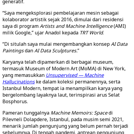
generatif.
“Saya mengeksplorasi pembelajaran mesin sebagai
kolaborator artistik sejak 2016, dimulai dari residensi
saya di program
Artists and Machine Intelligence
(AMI)
milik Google,” ujar Anadol kepada
TRT World
.
“Di situlah saya mulai mengembangkan konsep
AI Data
Paintings
dan
AI Data Sculptures.
”
Karyanya telah dipamerkan di berbagai museum,
termasuk Museum of Modern Art (MoMA) di New York,
yang memasukkan
Unsupervised — Machine
Hallucinations
ke dalam koleksi permanennya, serta
Istanbul Modern, tempat ia menampilkan karya yang
bergelombang layaknya laut, terinspirasi arus Selat
Bosphorus.
Pameran tunggalnya
Machine Memoirs: Space
di
Pilevneli Dolapdere, Istanbul, pada musim semi 2021,
menarik jumlah pengunjung yang belum pernah terjadi
sebelumnya. Di tengah pandemi, antrean pengunjung