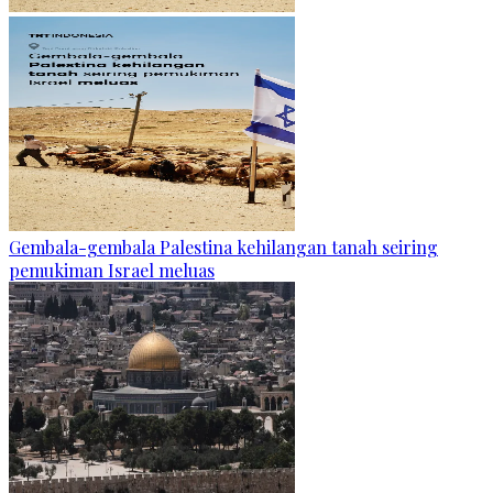
Gembala-gembala Palestina kehilangan tanah seiring
pemukiman Israel meluas