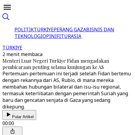
POLITIK
TÜRKİYE
PERANG GAZA
BISNIS DAN
TEKNOLOGI
OPINI
FITUR
ASIA
TÜRKİYE
2 menit membaca
Menteri Luar Negeri Turkiye Fidan mengadakan
pembicaraan penting selama kunjungan ke AS
Pertemuan-pertemuan ini terjadi setelah Fidan bertemu
dengan rekannya dari AS, Rubio, di mana mereka
membahas hubungan bilateral dan isu-isu regional,
termasuk keterlibatan dengan pemerintah Suriah yang
baru dan gencatan senjata di Gaza yang sedang
dikepung.
Putar Artikel
00:00