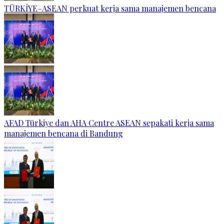
TÜRKİYE–ASEAN perkuat kerja sama manajemen bencana
AFAD Türkiye dan AHA Centre ASEAN sepakati kerja sama
manajemen bencana di Bandung