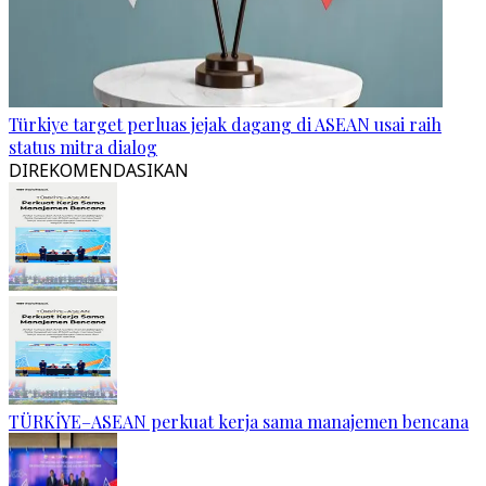
Türkiye target perluas jejak dagang di ASEAN usai raih
status mitra dialog
DIREKOMENDASIKAN
TÜRKİYE–ASEAN perkuat kerja sama manajemen bencana