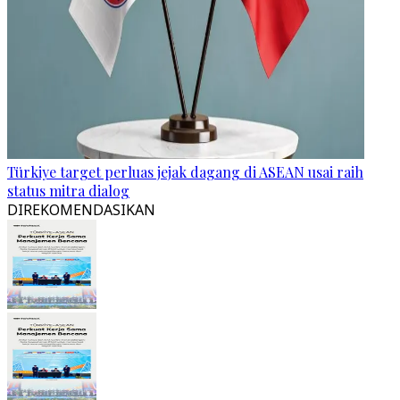
Türkiye target perluas jejak dagang di ASEAN usai raih
status mitra dialog
DIREKOMENDASIKAN