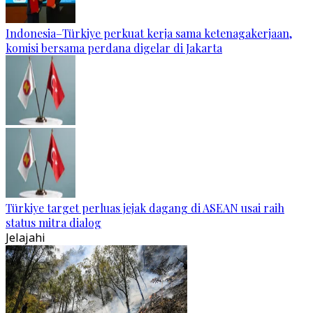
Indonesia–Türkiye perkuat kerja sama ketenagakerjaan,
komisi bersama perdana digelar di Jakarta
Türkiye target perluas jejak dagang di ASEAN usai raih
status mitra dialog
Jelajahi