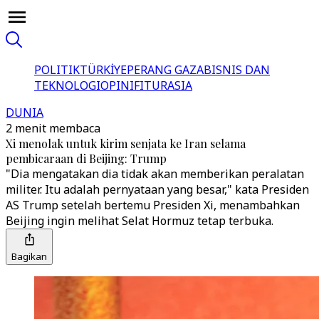
POLITIK
TÜRKİYE
PERANG GAZA
BISNIS DAN
TEKNOLOGI
OPINI
FITUR
ASIA
DUNIA
2 menit membaca
Xi menolak untuk kirim senjata ke Iran selama
pembicaraan di Beijing: Trump
"Dia mengatakan dia tidak akan memberikan peralatan
militer. Itu adalah pernyataan yang besar," kata Presiden
AS Trump setelah bertemu Presiden Xi, menambahkan
Beijing ingin melihat Selat Hormuz tetap terbuka.
Bagikan