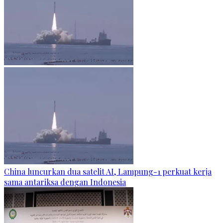
China luncurkan dua satelit AI, Lampung-1 perkuat kerja
sama antariksa dengan Indonesia