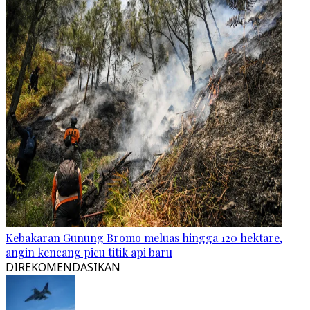
Kebakaran Gunung Bromo meluas hingga 120 hektare,
angin kencang picu titik api baru
DIREKOMENDASIKAN