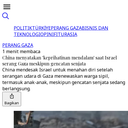
POLITIK
TÜRKİYE
PERANG GAZA
BISNIS DAN
TEKNOLOGI
OPINI
FITUR
ASIA
PERANG GAZA
1 menit membaca
China menyatakan 'keprihatinan mendalam' saat Israel
serang Gaza meskipun gencatan senjata
China mendesak Israel untuk menahan diri setelah
serangan udara di Gaza menewaskan warga sipil,
termasuk anak-anak, meskipun gencatan senjata sedang
berlangsung.
Bagikan