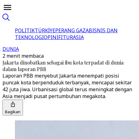
POLITIK
TÜRKİYE
PERANG GAZA
BISNIS DAN
TEKNOLOGI
OPINI
FITUR
ASIA
DUNIA
2 menit membaca
Jakarta dinobatkan sebagai ibu kota terpadat di dunia
dalam laporan PBB
Laporan PBB menyebut Jakarta menempati posisi
puncak kota berpenduduk terbanyak, mencapai sekitar
42 juta jiwa. Urbanisasi global terus meningkat dengan
Asia menjadi pusat pertumbuhan megakota.
Bagikan