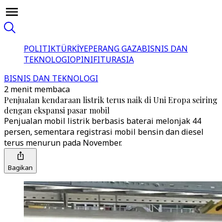
POLITIK
TÜRKİYE
PERANG GAZA
BISNIS DAN
TEKNOLOGI
OPINI
FITUR
ASIA
BISNIS DAN TEKNOLOGI
2 menit membaca
Penjualan kendaraan listrik terus naik di Uni Eropa seiring
dengan ekspansi pasar mobil
Penjualan mobil listrik berbasis baterai melonjak 44
persen, sementara registrasi mobil bensin dan diesel
terus menurun pada November.
Bagikan