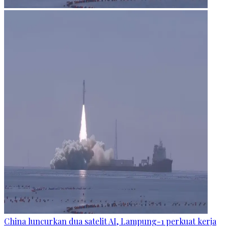
China luncurkan dua satelit AI, Lampung-1 perkuat kerja