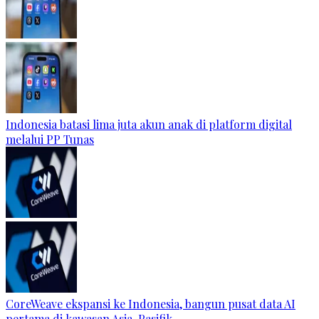
Indonesia batasi lima juta akun anak di platform digital
melalui PP Tunas
CoreWeave ekspansi ke Indonesia, bangun pusat data AI
pertama di kawasan Asia-Pasifik