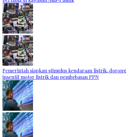
Pemerintah siapkan stimulus kendaraan listrik, dorong
insentif motor listrik dan pembebasan PPN