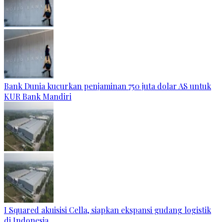
Bank Dunia kucurkan penjaminan 750 juta dolar AS untuk
KUR Bank Mandiri
I Squared akuisisi Cella, siapkan ekspansi gudang logistik
di Indonesia