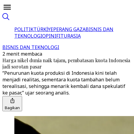
POLITIK
TÜRKİYE
PERANG GAZA
BISNIS DAN
TEKNOLOGI
OPINI
FITUR
ASIA
BISNIS DAN TEKNOLOGI
2 menit membaca
Harga nikel dunia naik tajam, pembatasan kuota Indonesia
jadi sorotan pasar
“Penurunan kuota produksi di Indonesia kini telah
menjadi realitas, sementara kuota tambahan belum
terealisasi, sehingga menarik kembali dana spekulatif
ke pasar,” ujar seorang analis.
Bagikan