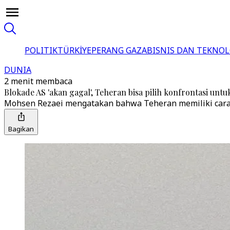
POLITIK
TÜRKİYE
PERANG GAZA
BISNIS DAN TEKNOL
DUNIA
2 menit membaca
Blokade AS 'akan gagal', Teheran bisa pilih konfrontasi unt
Mohsen Rezaei mengatakan bahwa Teheran memiliki cara 
Bagikan