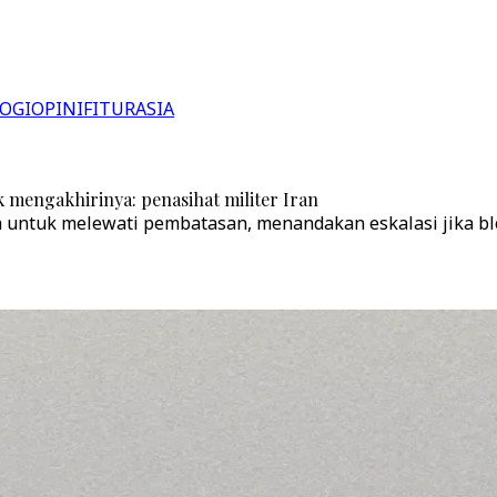
OGI
OPINI
FITUR
ASIA
uk mengakhirinya: penasihat militer Iran
untuk melewati pembatasan, menandakan eskalasi jika blo